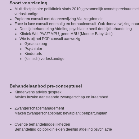
Soort voorziening
Multidisciplinaire polikliniek sinds 2010; gezamenlijk avondspreekuur met
verloskundige
Papieren consult met doorverwijzing Via zorgdomein
Face to face consult eenmalig en herhaalconsult. Ook doorverwijzing naar
Deeltijdbehandeling Afdeling psychiatrie heeft deeltijdbehandeling
Kliniek Wel PAAZ/ MPU; geen MBU (Moeder Baby Unit)
Wie is bij het POP-consult aanwezig:
Gynaecoloog
Psychiater
Kinderarts
(klinisch) verloskundige
Behandelaanbod pre-conceptueel
Kinderwens advies gesprek
Advies inzake aanstaande zwangerschap en kraambed
Zwangerschapsmanagement
Maken zwangerschapsplan; bevalplan; peripartumplan
Overige behandelmogelijkheden
Behandeling op polikliniek en deeltijd afdeling psychiatrie