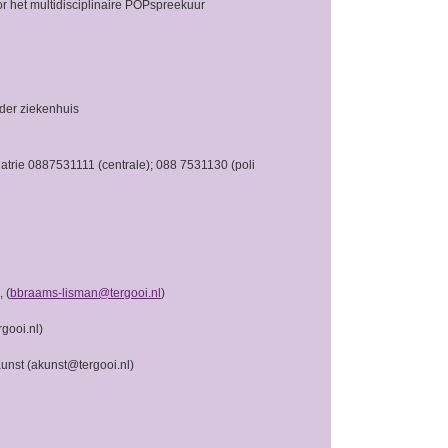
or het multidisciplinaire POPspreekuur
nder ziekenhuis
iatrie 0887531111 (centrale); 088 7531130 (poli
 (
bbraams-lisman@tergooi.nl
)
rgooi.nl)
unst (akunst@tergooi.nl)