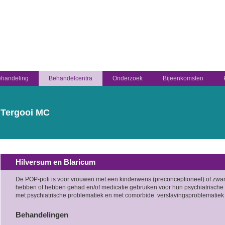
handeling
Behandelcentra
Onderzoek
Bijeenkomsten
Tergooi MC
Hilversum en Blaricum
De POP-poli is voor vrouwen met een kinderwens (preconceptioneel) of zw
hebben of hebben gehad en/of medicatie gebruiken voor hun psychiatrisch
met psychiatrische problematiek en met comorbide verslavingsproblematie
Behandelingen