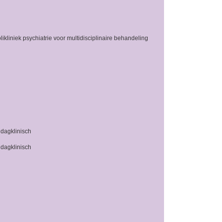
liniek psychiatrie voor multidisciplinaire behandeling
 dagklinisch
 dagklinisch