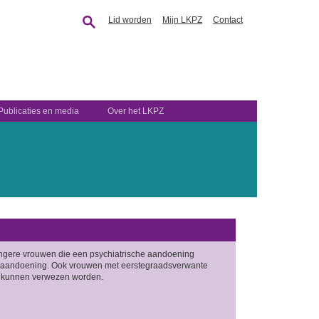
Lid worden
Mijn LKPZ
Contact
Publicaties en media
Over het LKPZ
angere vrouwen die een psychiatrische aandoening
e aandoening. Ook vrouwen met eerstegraadsverwante
k kunnen verwezen worden.