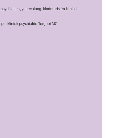
 psychiater, gynaecoloog, kinderarts èn klinisch
 polikliniek psychiatrie Tergooi MC