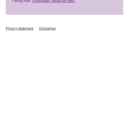
< terug naar
"Publicaties, media en sites"
Privacy statement
Disclaimer