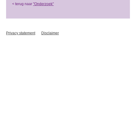
< terug naar
"Onderzoek"
Privacy statement
Disclaimer