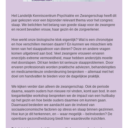
Het Landelijk Kenniscentrum Psychiatrie en Zwangerschap heeft dit
jaar gekozen voor een bijzonder relevant thema voor het congres:
slaap. We belichten het belang van goede slaap voor de zwangere
en recent bevallen vrouw, haar gezin én de zorgverlener.
Hoe werkt onze biologische klok eigenlijk? Wat is een chronotype
en hoe verschillen mensen daarin? En kunnen we misschien iets
leren van het slaappatroon van dieren? Deze en andere vragen
komen uitgebreid aan bod. Veel zwangere vrouwen ervaren
enerzijds extreme vermoeidheid, maar hebben anderzijds moeite
met doorslapen. Dit kan leiden tot serieuze slaapproblemen. Door
ervaren professionals worden praktische adviezen, behandelopties
en medicamenteuze ondersteuning besproken – allemaal met het
doel om handvatten te bieden voor de dagelijkse praktijk.
We kijken verder dan alleen de zwangerschap. Ook de periode
daarna, waarin ouders hun nieuwe rol vinden, komt aan bod. In een
toegankelijke workshop bespreken we de impact van een huilbaby
op het gezin en hoe beide ouders daarmee om kunnen gaan.
Daarnaast besteden we aandacht aan de invloed van
sociaaleconomische factoren op stress en slaap binnen gezinnen.
Hoe kun je dit herkennen, en – waar mogelijk – beïnvloeden? De
openbare gezondheidszorg biedt hier waardevolle inzichten.