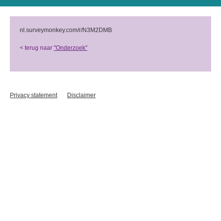
nl.surveymonkey.com/r/N3M2DMB
< terug naar
"Onderzoek"
Privacy statement
Disclaimer