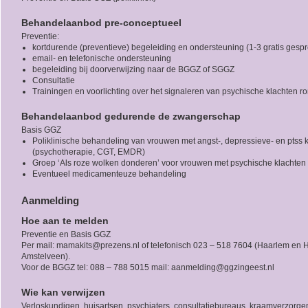
Behandelaanbod pre-conceptueel
Preventie:
kortdurende (preventieve) begeleiding en ondersteuning (1-3 gratis gespr
email- en telefonische ondersteuning
begeleiding bij doorverwijzing naar de BGGZ of SGGZ
Consultatie
Trainingen en voorlichting over het signaleren van psychische klachten
Behandelaanbod gedurende de zwangerschap
Basis GGZ
Poliklinische behandeling van vrouwen met angst-, depressieve- en pts
(psychotherapie, CGT, EMDR)
Groep ‘Als roze wolken donderen’ voor vrouwen met psychische klachten 
Eventueel medicamenteuze behandeling
Aanmelding
Hoe aan te melden
Preventie en Basis GGZ
Per mail: mamakits@prezens.nl of telefonisch 023 – 518 7604 (Haarlem en 
Amstelveen).
Voor de BGGZ tel: 088 – 788 5015 mail: aanmelding@ggzingeest.nl
Wie kan verwijzen
Verloskundigen, huisartsen, psychiaters, consultatiebureaus, kraamverzor