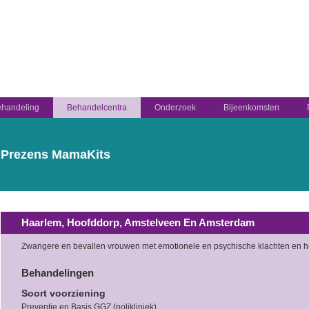
handeling
Behandelcentra
Onderzoek
Bijeenkomsten
Prezens MamaKits
Haarlem, Hoofddorp, Amstelveen En Amsterdam
Zwangere en bevallen vrouwen met emotionele en psychische klachten en h
Behandelingen
Soort voorziening
Preventie en Basis GGZ (polikliniek)