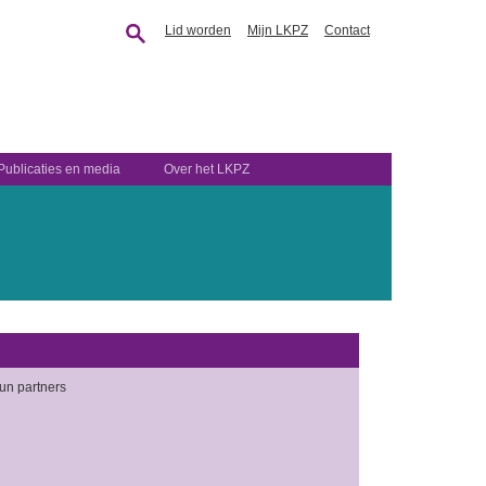
Lid worden
Mijn LKPZ
Contact
Publicaties en media
Over het LKPZ
un partners