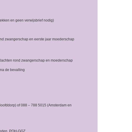
ekken en geen verwijsbrief nodig)
 rond zwangerschap en eerste jaar moederschap
s klachten rond zwangerschap en moederschap
na de bevalling
Hoofddorp) of 088 – 788 5015 (Amsterdam en
genden, POH-GGZ