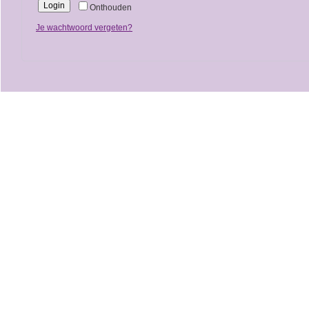
Login
Onthouden
Je wachtwoord vergeten?