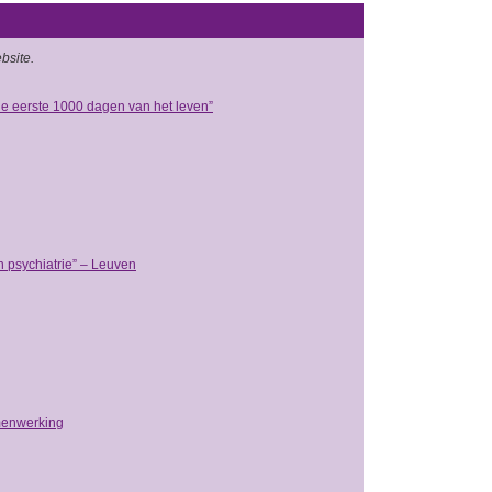
bsite.
 de eerste 1000 dagen van het leven”
n psychiatrie” – Leuven
menwerking