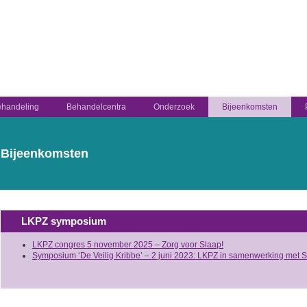
handeling
Behandelcentra
Onderzoek
Bijeenkomsten
Bijeenkomsten
LKPZ symposium
LKPZ congres 5 november 2025 – Zorg voor Slaap!
Symposium ‘De Veilig Kribbe’ – 2 juni 2023: LKPZ in samenwerking met