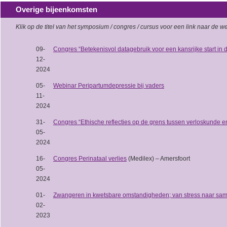
Overige bijeenkomsten
Klik op de titel van het symposium / congres / cursus voor een link naar de we
09-
Congres “Betekenisvol datagebruik voor een kansrijke start in
12-
2024
05-
Webinar Peripartumdepressie bij vaders
11-
2024
31-
Congres “Ethische reflecties op de grens tussen verloskunde e
05-
2024
16-
Congres Perinataal verlies
(Medilex) – Amersfoort
05-
2024
01-
Zwangeren in kwetsbare omstandigheden; van stress naar sa
02-
2023