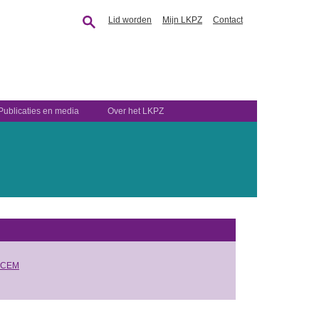
Lid worden
Mijn LKPZ
Contact
Publicaties en media
Over het LKPZ
 SCEM