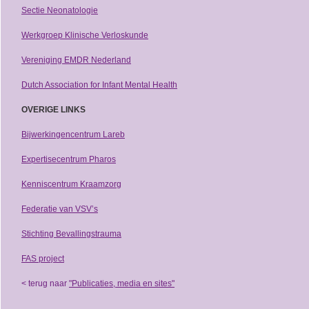
Sectie Neonatologie
Werkgroep Klinische Verloskunde
Vereniging EMDR Nederland
Dutch Association for Infant Mental Health
OVERIGE LINKS
Bijwerkingencentrum Lareb
Expertisecentrum Pharos
Kenniscentrum Kraamzorg
Federatie van VSV’s
Stichting Bevallingstrauma
FAS project
< terug naar
"Publicaties, media en sites"