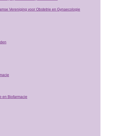
amse Vereniging voor Obstetrie en Gynaecologie
nden
rmacie
e en Biofarmacie