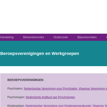
handeling
Behandelcentra
Onderzoek
Bijeenkomsten
Beroepsverenigingen en Werkgroepen
BEROEPSVERENIGINGEN
Psychiaters:
Nederlandse Vereniging voor Psychiatrie;
Vlaamse Vereniging v
Psychologen:
Nederlands Instituut van Psychologen
Kinderartsen:
Nederlandse Vereniging voor Kindergeneeskunde
;
Vlaamse V