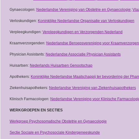
Gynaecologen:
Nederlandse Vereniging van Obstetrie en Gynaecologie
;
Vla
Verloskundigen:
Koninklijke Nederlandse Organisatie van Verloskundigen
Verpleegkundigen:
Verpleegkundigen en Verzorgenden Nederland
Kraamverzorgenden:
Nederlandse Beroepsvereniging voor Kraamverzorge
Physician Assistants:
Nederlandse Associatie Physician Assistants
Huisartsen:
Nederlands Huisartsen Genootschap
Apothekers:
Koninklijke Nederlandse Maatschappij ter bevordering der Pha
Ziekenhuisapothekers:
Nederlandse Vereniging van Ziekenhuisapothekers
Klinisch Farmacologen:
Nederlandse Vereniging voor Klinische Farmacologi
WERKGROEPEN EN SECTIES
Werkgroep Psychosomatische Obstetrie en Gynaecologie
Sectie Sociale en Psychosociale Kindergeneeskunde