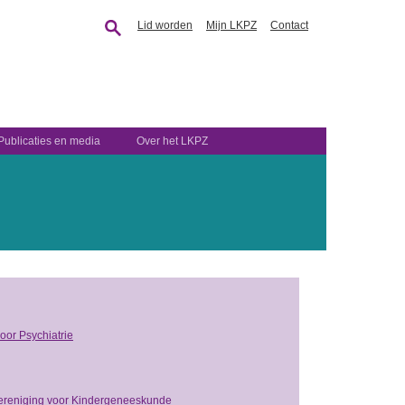
Lid worden
Mijn LKPZ
Contact
Publicaties en media
Over het LKPZ
oor Psychiatrie
ereniging voor Kindergeneeskunde