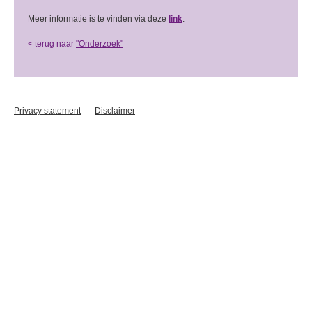
Meer informatie is te vinden via deze
link
.
< terug naar
"Onderzoek"
Privacy statement
Disclaimer