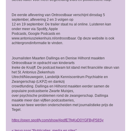
De eerste aflevering van Ontroostbaar verschijnt dinsdag 5
september, aflevering 2 en 3 volgen op
12 en 19 september. De trailer staat nu al online. Luisteren kan
onder meer via Spotify, Apple
Podcasts, Google Podcasts en
www.antoniusziekenhuis.nl/ontroostbaar. Op deze website is ook
achtergrondinformatie te vinden.
Journalisten Maarten Dallinga en Denise Hilhorst maakten
Ontroostbaar in opdracht van kinderarts
Ineke de Kruijff. De podcast kwam tot stand met financiële steun van
het St. Antonius Ziekenhuis
Utrecht/Nieuwegein, Landelijk Kenniscentrum Psychiatrie en
Zwangerschap (LKPZ) en dankzij
crowdfunding. Dallinga en Hilhorst maakten eerder samen de
populaire podcastserie Zwarte Muisjes,
over psychische problemen rond de zwangerschap. Dallinga
maakte meer dan vijftien podcastseries,
waarvan twee werden onderscheiden met journalistieke prijs de
Tegel.
https://open.spotify.com/show/4pdfETfgKxD0YGFByP58Sy
< terug naar
"Publicaties, media en sites"