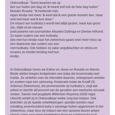
Ontroostbaar. “Soms kwamen we op
tien uur huilen per dag uit. Ik moest zelf ook de hele dag huilen.”
Moeder Rosalie: “Ik herkende mijn
eigen kindje niet meer. Ik weet dat ik een goede moeder ben, maar
wist niet meer wat ik kon doen.”
De impact van huilbaby’s wordt niet altijd gezien, maar kan groot
zijn, blijkt uit de nieuwe
podcastserie van journalisten Maarten Dallinga en Denise Hilhorst.
Zo lopen ouders van een huilbaby
(die met hun kindje naar het ziekenhuis gaan) veel meer risico op
een depressie dan ouders van een
niet-huilbaby. Ook hebben zij vaker angstklachten en stress en
ervaren ze minder binding met hun
kindje.
In Ontroostbaar horen we Esther en Jesse en Rosalie en Marvin.
Beide stellen kregen kortgeleden een baby die bovenmatig veel
huilde. Ze vertellen over de intensiteit daarvan, onbegrepen worden
en zoeken naar een oplossing. Kinderarts Ineke de Kruijff (St.
Antonius Ziekenhuis), die promoveerde op huilbaby’s, zegt dat
artsen in slechts vijf procent van de gevallen een medische oorzaak
vinden. Samen met jeugdarts Willemien Klazema (GGD regio
Utrecht) vertelt zij in Ontroostbaar welke zorg kan helpen. Ook
belichten zij de laatste ontwikkelingen: jaarlijks worden naar
schatting zevenhonderd baby’s vanwege huilen opgenomen in het
ziekenhuis, maar door de impact van een opname kiezen artsen
steeds vaker voor meer begeleiding thuis en poliklinische hulp.