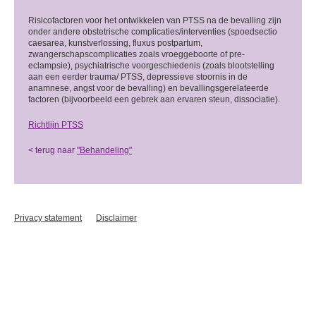
Risicofactoren voor het ontwikkelen van PTSS na de bevalling zijn
onder andere obstetrische complicaties/interventies (spoedsectio
caesarea, kunstverlossing, fluxus postpartum,
zwangerschapscomplicaties zoals vroeggeboorte of pre-
eclampsie), psychiatrische voorgeschiedenis (zoals blootstelling
aan een eerder trauma/ PTSS, depressieve stoornis in de
anamnese, angst voor de bevalling) en bevallingsgerelateerde
factoren (bijvoorbeeld een gebrek aan ervaren steun, dissociatie).
Richtlijn PTSS
< terug naar
"Behandeling"
Privacy statement
Disclaimer