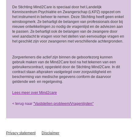
De Stichting Mind2Care is speciaal door het Landelijk
Kenniscentrum Psychiatrie en Zwangerschap (LKPZ) opgezet om
het instrument in beheer te nemen. Deze Stichting heeft geen enkel
winstoogmerk. Ze behartigt de belangen van professionals door bij
nieuwe ontwikkelingen zo nodig de vragenlijst en de adviezen aan
te passen. Ze behartigt ook de belangen van de zwangere door
veel aandacht te vragen voor het stellen van eenvoudige vragen en
het geschikt zijn voor zwangeren met verschillende achtergronden.
Zorgverleners die actief zijn binnen de geboortezorg kunnen
gebruik maken van de Mind2Care tool na het tekenen van een
gebruikerscontract, opgesteld door de Stichting Mind2Care. In dit
contract staan afspraken vastgelegd over zorgvuldigheid en
bescherming van medische gegevens conform de daarvoor
geldende wet- en regelgeving.
Lees meer over Mind2care
< terug naar
"Vaststellen probleem/Vragenlijsten"
Privacy statement
Disclaimer